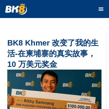
体育博
电子竞
线上老虎机
真人卡牌游
捕鱼游
用户评
BK8加密货币赌
BK8资
BK8 Khmer 改变了我的生
活-在柬埔寨的真实故事，
10 万美元奖金